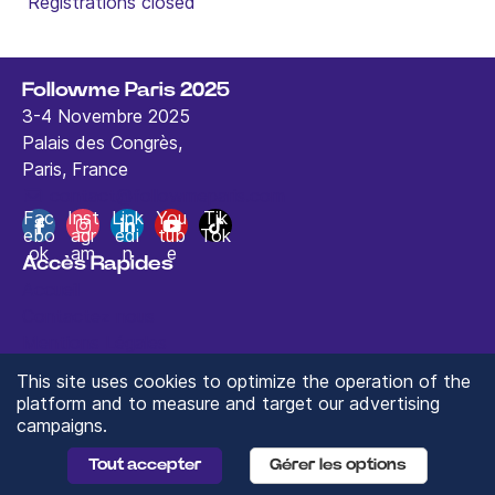
Registrations closed
Followme Paris 2025
3-4 Novembre 2025
Palais des Congrès,
Paris, France
contact@followmeparis.com
Fac
Inst
Link
You
Tik
ebo
agr
edi
tub
Tok
ok
am
n
e
Accès Rapides
Accueil
Contactez nous
Mentions Légales
This site uses cookies to optimize the operation of the
platform and to measure and target our advertising
campaigns.
© 2025 ValueXchange - Tous droits réservés
Tout accepter
Gérer les options
Manage you Data Preferences