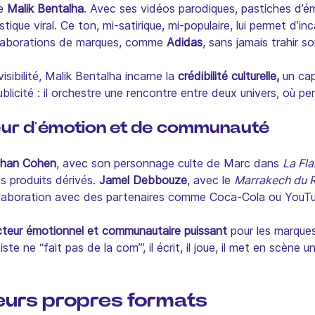
de
Malik Bentalha
. Avec ses vidéos parodiques, pastiches d
ique viral. Ce ton, mi-satirique, mi-populaire, lui permet d’in
collaborations de marques, comme
Adidas
, sans jamais trahir s
visibilité, Malik Bentalha incarne la
crédibilité culturelle,
un cap
ublicité : il orchestre une rencontre entre deux univers, où 
eur d’émotion et de communauté
than Cohen
, avec son personnage culte de Marc dans
La Fl
 produits dérivés.
Jamel Debbouze
, avec le
Marrakech du R
ollaboration avec des partenaires comme Coca-Cola ou YouT
cteur émotionnel et communautaire puissant
pour les marques
rtiste ne “fait pas de la com’”, il écrit, il joue, il met en scè
leurs propres formats