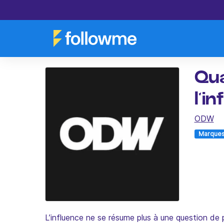
Qua
l’i
ODW
Marque
L’influence ne se résume plus à une question de