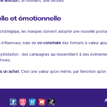
ne émotio
n, un moment, une histoire.
lle et émotionnelle
 stratégique, les marques doivent adopter une nouvelle postu
n influenceur, mais de
co-construire
des formats à valeur ajout
d’hybridation : des campagnes qui ressemblent à des événemen
shows.
lus un achat
. C’est une valeur qu’on mérite, par l’émotion qu’o
Fac
Inst
Link
You
Tik
ebo
agr
edi
tub
Tok
A