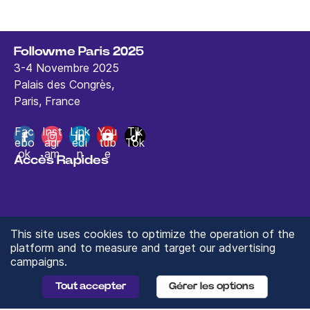
Followme Paris 2025
3-4 Novembre 2025
Palais des Congrès,
Paris, France
contact@followmeparis.com
Fac
Inst
Link
You
Tik
ebo
agr
edi
tub
Tok
ok
am
n
e
Accès Rapides
Accueil
Contactez nous
Mentions Légales
This site uses cookies to optimize the operation of the
platform and to measure and target our advertising
campaigns.
© 2025 ValueXchange - Tous droits réservés
Tout accepter
Gérer les options
Manage you Data Preferences