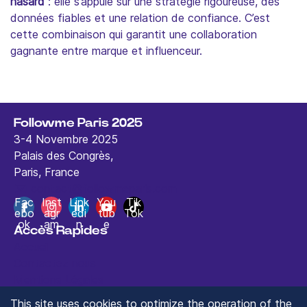
hasard
: elle s’appuie sur une stratégie rigoureuse, des
données fiables et une relation de confiance. C’est
cette combinaison qui garantit une collaboration
gagnante entre marque et influenceur.
Followme Paris 2025
3-4 Novembre 2025
Palais des Congrès,
Paris, France
contact@followmeparis.com
Fac
Inst
Link
You
Tik
ebo
agr
edi
tub
Tok
ok
am
n
e
Accès Rapides
Accueil
Contactez nous
Mentions Légales
This site uses cookies to optimize the operation of the