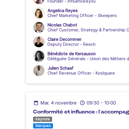
Founder
-
Influence4you
Angelica Reyes
Chief Marketing Officer
-
Skeepers
Nicolas Chabot
Chief Customer, Strategy & Partnership O
Claire Decommer
Deputy Director
-
Reech
Bénédicte de Kersauson
Déléguée Générale
-
Union des Métiers d
Julien Schaaf
Chief Revenue Officer
-
Koslquare
mar. 4 novembre
09:30
-
10:00
Conformité et influence : l’accompa
Keynote
Marques