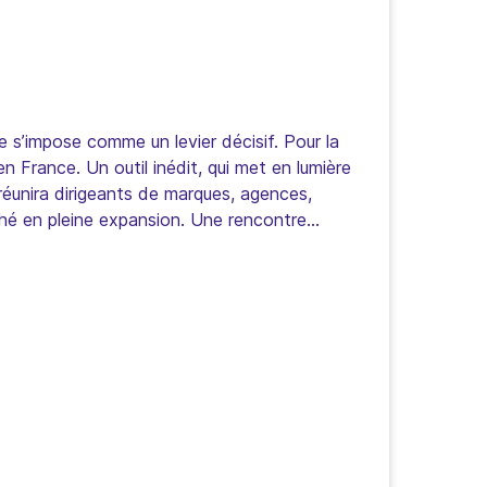
 s’impose comme un levier décisif. Pour la
n France. Un outil inédit, qui met en lumière
réunira dirigeants de marques, agences,
ché en pleine expansion. Une rencontre
 communication et la création de valeur.