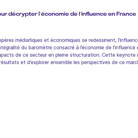
ur décrypter l’économie de l’influence en France
ères médiatiques et économiques se redessinent, l’influence
ntégralité du baromètre consacré à l’économie de l’influence e
impacts de ce secteur en pleine structuration. Cette keynote 
s résultats et d’explorer ensemble les perspectives de ce mar
liance entre marques et créateurs transforme durablement la