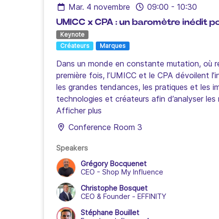
mar. 4 novembre
09:00
-
10:30
UMICC x CPA : un baromètre inédit po
Keynote
Créateurs
Marques
Dans un monde en constante mutation, où rep
première fois, l’UMICC et le CPA dévoilent l’i
les grandes tendances, les pratiques et les 
technologies et créateurs afin d’analyser le
incontournable pour comprendre comment l’al
Afficher plus
Conference Room 3
Speakers
Grégory Bocquenet
CEO
-
Shop My Influence
Christophe Bosquet
CEO & Founder
-
EFFINITY
Stéphane Bouillet