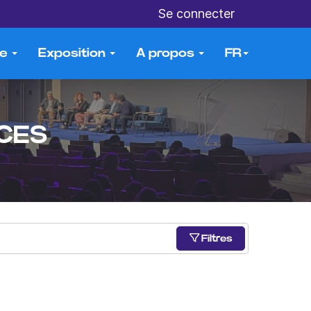
Se connecter
me
Exposition
A propos
FR
CES
Filtres