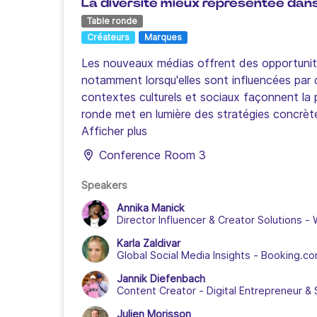
La diversité mieux représentée dans 
Table ronde
Créateurs
Marques
Les nouveaux médias offrent des opportunités 
notamment lorsqu'elles sont influencées par 
contextes culturels et sociaux façonnent la p
ronde met en lumière des stratégies concrètes
spécificités culturelles locales.
Afficher plus
Conference Room 3
Speakers
Annika Manick
Director Influencer & Creator Solutions
-
Karla Zaldivar
Global Social Media Insights
-
Booking.c
Jannik Diefenbach
Content Creator - Digital Entrepreneur & 
Julien Morisson