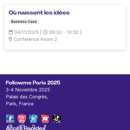
Où naissent les idées
Business Case
04/11/2025
|
09:30 - 10:30
|
Conference Room 2
Followme Paris 2025
3-4 Novembre 2025
Palais des Congrès,
Paris, France
contact@followmeparis.com
Fac
Inst
Link
You
Tik
ebo
agr
edi
tub
Tok
ok
am
n
e
Accès Rapides