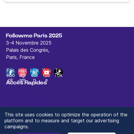
Followme Paris 2025
3-4 Novembre 2025
Palais des Congrès,
Paris, France
contact@followmeparis.com
Fac
Inst
Link
You
Tik
ebo
agr
edi
tub
Tok
ok
am
n
e
Accès Rapides
Accueil
Contactez nous
Mentions Légales
This site uses cookies to optimize the operation of the
platform and to measure and target our advertising
campaigns.
© 2025 ValueXchange - Tous droits réservés