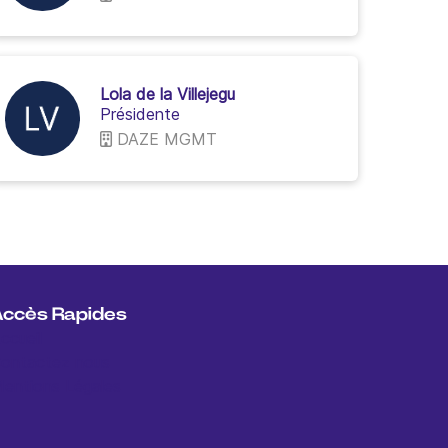
Lola de la Villejegu
Présidente
DAZE MGMT
Accès Rapides
ccueil
ontactez nous
entions Légales