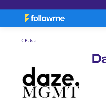
Retour
D