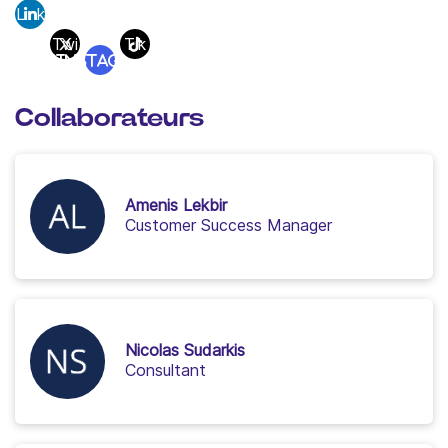
Link
edi
Twi
Tik
Instagram
n
tter
Tok
Collaborateurs
Amenis Lekbir
Customer Success Manager
Nicolas Sudarkis
Consultant