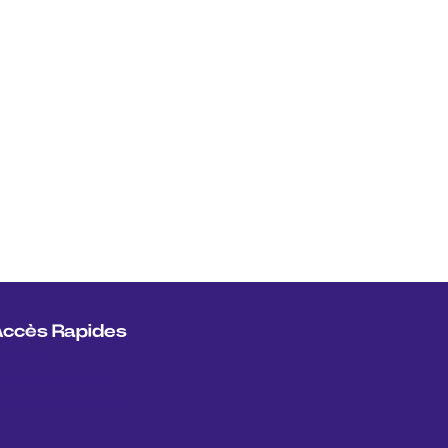
Accès Rapides
ccueil
ontactez nous
entions Légales