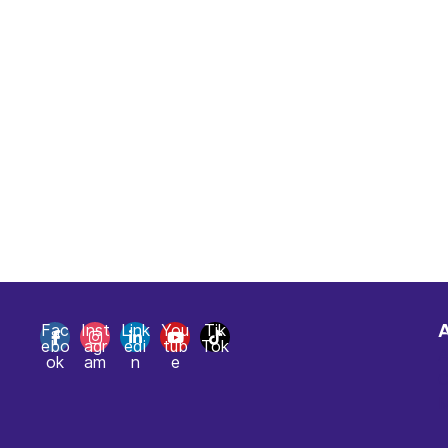
Fac
Inst
Link
You
Tik
ebo
agr
edi
tub
Tok
A
ok
am
n
e
C
M