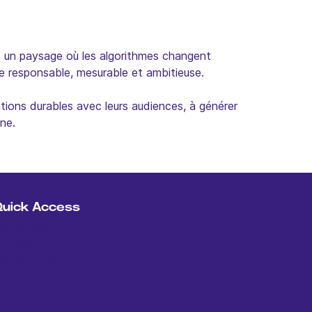
s un paysage où les algorithmes changent
e responsable, mesurable et ambitieuse.
tions durables avec leurs audiences, à générer
ne.
Quick Access
ome Page
ontact us
erms of use