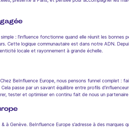
lles, présente à Paris, et pensée pour accompagner les marq
engagée
imple : l’influence fonctionne quand elle réunit les bonnes p
s. Cette logique communautaire est dans notre ADN. Depuis,
ticité locale et rayonnement à grande échelle.
é. Chez BeInfluence Europe, nous pensons funnel complet : fair
r. Cela passe par un savant équilibre entre profils d’influenceu
er, tester et optimiser en continu fait de nous un partenaire 
urope
 & à Genève. BeInfluence Europe s’adresse à des marques qu