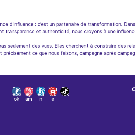
ce d’influence : c’est un partenaire de transformation. Dan
 transparence et authenticité, nous croyons à une influenc
as seulement des vues. Elles cherchent à construire des rela
 C’est précisément ce que nous faisons, campagne après campag
Fac
Inst
Link
You
Tik
ebo
agr
edi
tub
Tok
H
ok
am
n
e
C
T