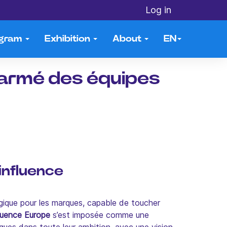
Log in
ogram
Exhibition
About
EN
s armé des équipes
influence
tégique pour les marques, capable de toucher
luence Europe
s’est imposée comme une